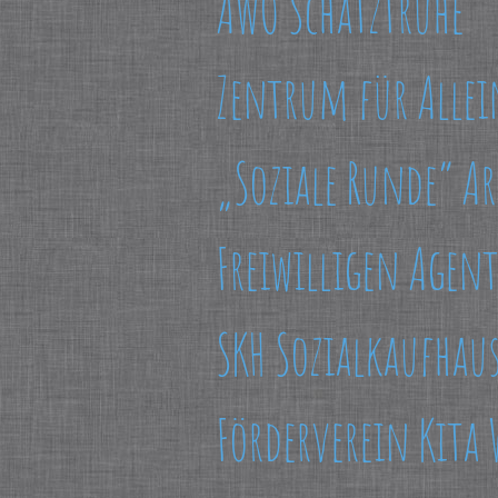
AWO Schatztruhe
Zentrum für Alleine
„Soziale Runde“ A
Freiwilligen Agen
SKH Sozialkaufhau
Förderverein Kita 