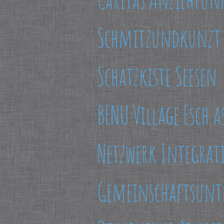
Schmitzundkunzt e
Schatzkiste Seesen
BENU Village Esch a
Netzwerk Integrat
Gemeinschaftsunte