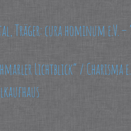
tal, Träger: cura hominum e.V. – 
hmarler Lichtblick” / Charisma e.
alkaufhaus