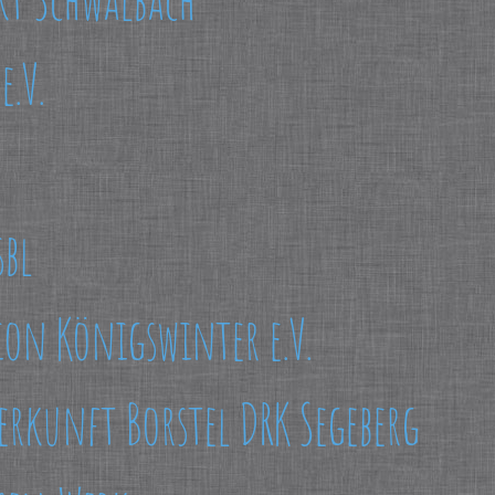
.V.
sbl
ion Königswinter e.V.
rkunft Borstel DRK Segeberg