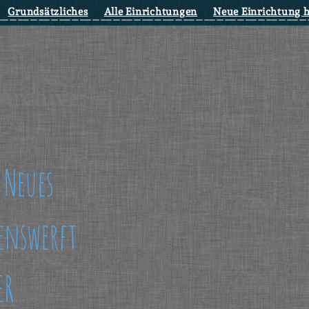
Grundsätzliches
Alle Einrichtungen
Neue Einrichtung 
Archive:
 Neues
enswerft
ER