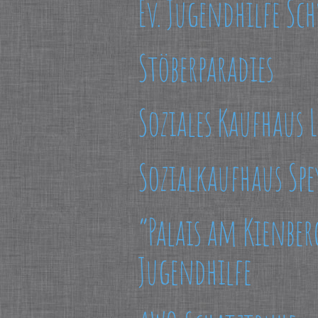
Ev. Jugendhilfe Sc
Stöberparadies
Soziales Kaufhaus 
Sozialkaufhaus Spe
“Palais am Kienber
Jugendhilfe