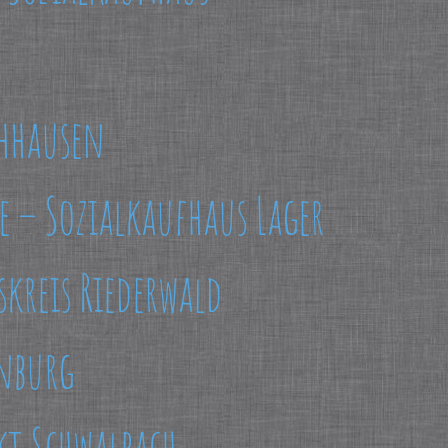
chhausen
e – Sozialkaufhaus Lager
skreis Riederwald
nburg
kt Schwalbach