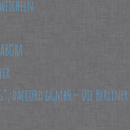
hweicheln
LABORA
yer
g”, daccord gGmbH – Die Berline