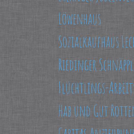
Löwenhaus
Sozialkaufhaus Le
Riedinger Schnäppl
Flüchtlings-Arbeit
Hab und Gut Rotte
Caritas Anziehpun