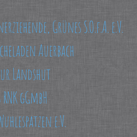
rziehende, Grünes S.O.f.A. e.V.
rcheladen Auerbach
tur Landshut
s RNK gGmbH
Wuhlespatzen e.V.