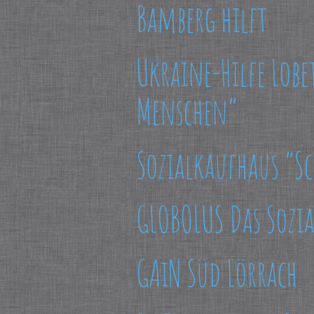
Bamberg hilft
Ukraine-Hilfe Lobe
Menschen”
Sozialkaufhaus “Sc
GLOBOLUS Das Sozi
GAiN Süd Lörrach