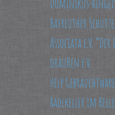
Dominikus-Ringei
Bayreuther Schutzen
Associata e.V. “Der
draußen e.V.
Help Gebrauchtwar
Radlkeller im Bell