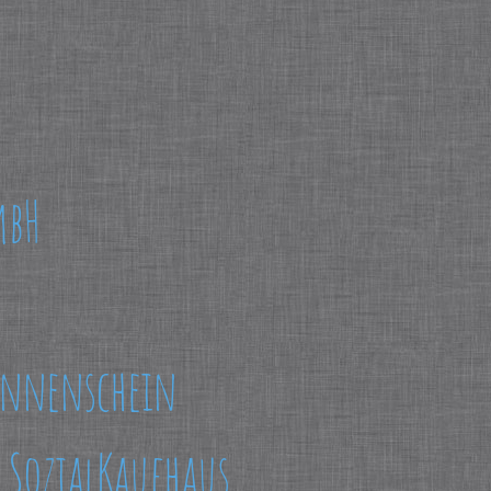
mbH
onnenschein
 SozialKaufhaus