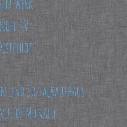
sen-Werk
gel e.V.
 Distelhof”
en und Sozialkaufhaus
evue di Monaco