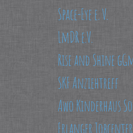
Space-Eye e. V.
LmDR e.V.
Rise and Shine gG
SKF Anziehtreff
Awo Kinderhaus S
Erlanger Jobcenter