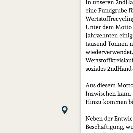
In unseren 2ndHan
eine Fundgrube f
Wertstoffrecycli
Unter dem Motto "
Jahrzehnten einig
tausend Tonnen n
wiederverwendet. 
Wertstoffkreislau
soziales 2ndHand-
Aus diesem Motto 
Inzwischen kann d
Hinzu kommen bis 
Neben der Entwic
Beschäftigung, w