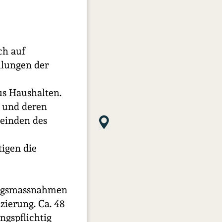
ch auf
lungen der
us Haushalten.
 und deren
meinden des
tigen die
gungsmassnahmen
zierung. Ca. 48
ngspflichtig