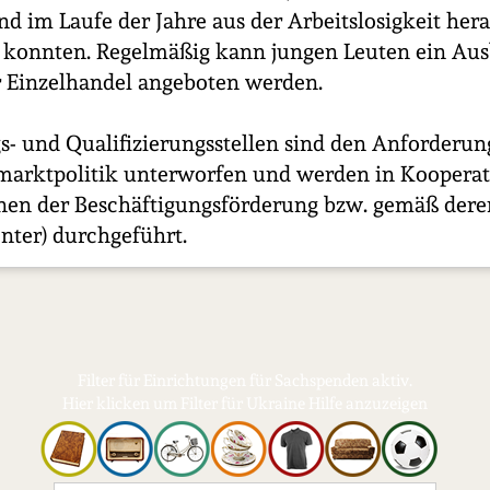
und im Laufe der Jahre aus der Arbeitslosigkeit her
n konnten. Regelmäßig kann jungen Leuten ein Aus
r Einzelhandel angeboten werden.
s- und Qualifizierungsstellen sind den Anforderun
smarktpolitik unterworfen und werden in Kooperat
ionen der Beschäftigungsförderung bzw. gemäß der
nter) durchgeführt.
Filter für Einrichtungen für Sachspenden aktiv.
Hier klicken um Filter für Ukraine Hilfe anzuzeigen