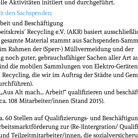
lle Aktivitäten initiiert und durchgeführt.
it den Sachspenden:
rbeit und Beschäftigung
eitskreis´ Recycling e.V. (AKR) basiert ausschließli
 gesamte Material stammt aus Sachspenden-Samm
 im Rahmen der (Sperr-) Müllvermeidung und der
noch guter, gebrauchsfähiger Sachen aller Art a
ind die mobilen Sammlungen von Elektro-Geräten
Recycling, die wir im Auftrag der Städte und Ge
urchführen).
Aus Alt mach... Arbeit!“ qualifizieren und beschäf
ca. 108 Mitarbeiter/innen (Stand 2015).
a. 60 Stellen auf Qualifizierungs- und Beschäfti
eitsmarktförderung zur (Re-)Intergration/ Qualifi
 und Teilzeitmitarbeiter/innen, die sozialversicheru