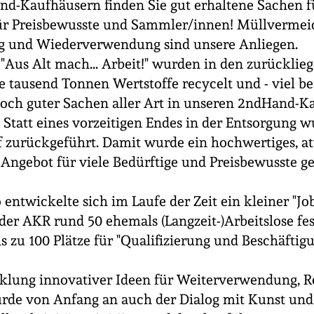
d-Kaufhäusern finden Sie gut erhaltene Sachen f
ür Preisbewusste und Sammler/innen! Müllvermei
ng und Wiederverwendung sind unsere Anliegen.
Aus Alt mach... Arbeit!" wurden in den zurücklie
e tausend Tonnen Wertstoffe recycelt und - viel be
och guter Sachen aller Art in unseren 2ndHand-K
Statt eines vorzeitigen Endes in der Entsorgung w
f zurückgeführt. Damit wurde ein hochwertiges, at
Angebot für viele Bedürftige und Preisbewusste ge
entwickelte sich im Laufe der Zeit ein kleiner "Jo
er AKR rund 50 ehemals (Langzeit-)Arbeitslose fes
zu 100 Plätze für "Qualifizierung und Beschäftigu
klung innovativer Ideen für Weiterverwendung, R
urde von Anfang an auch der Dialog mit Kunst und