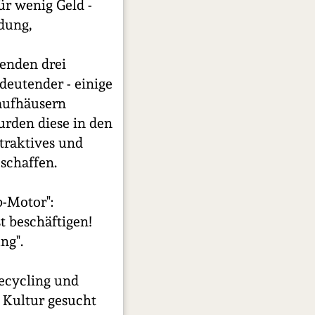
ür wenig Geld -
dung,
genden drei
deutender - einige
aufhäusern
urden diese in den
traktives und
schaffen.
b-Motor":
t beschäftigen!
ng".
ecycling und
 Kultur gesucht