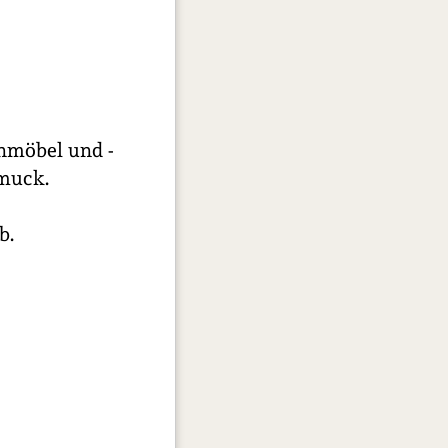
enmöbel und -
hmuck.
b.