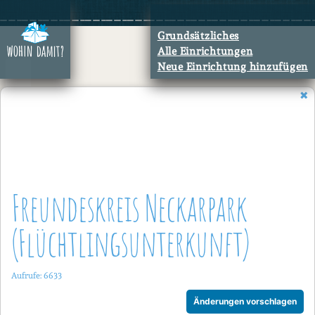
Zum
Inhalt
Grundsätzliches
springen
Alle Einrichtungen
Neue Einrichtung hinzufügen
Freundeskreis Neckarpark
(Flüchtlingsunterkunft)
Aufrufe: 6633
Änderungen vorschlagen