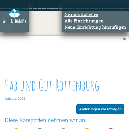
Zum
Inhalt
Grundsätzliches
springen
Alle Einrichtungen
Neue Einrichtung hinzufügen
Hab und Gut Rottenburg
Aufrufe: 2404
Änderungen vorschlagen
Diese Kategorien nehmen wir an: