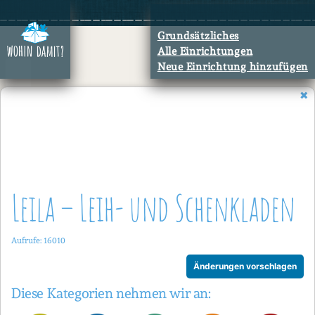
Zum
Inhalt
Grundsätzliches
springen
Alle Einrichtungen
Neue Einrichtung hinzufügen
Leila – Leih- und Schenkladen
Aufrufe: 16010
Änderungen vorschlagen
Diese Kategorien nehmen wir an: