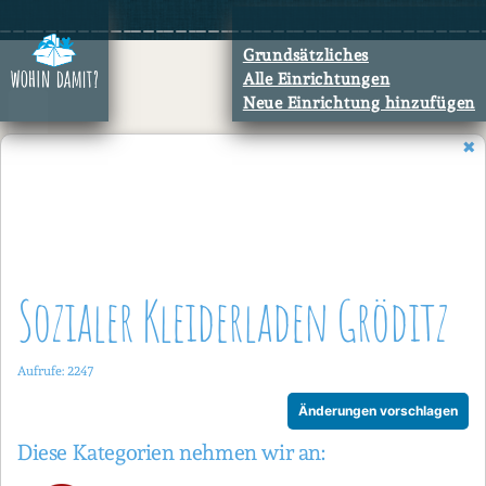
Zum
Inhalt
Grundsätzliches
springen
Alle Einrichtungen
Neue Einrichtung hinzufügen
Sozialer Kleiderladen Gröditz
Aufrufe: 2247
Änderungen vorschlagen
Diese Kategorien nehmen wir an: