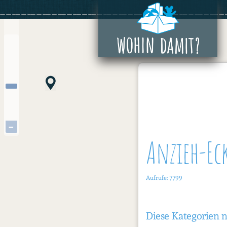
Zum
+
Inhalt
springen
−
Anzieh-Ec
Aufrufe: 7799
Diese Kategorien 