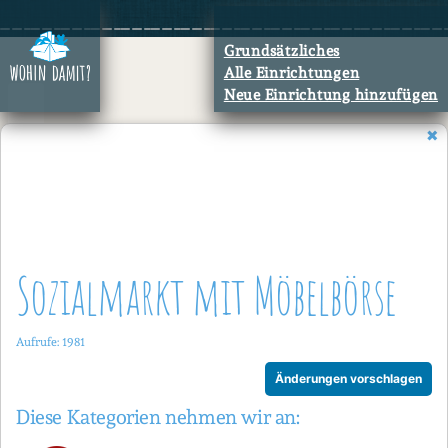
Zum
Inhalt
Grundsätzliches
springen
Alle Einrichtungen
Neue Einrichtung hinzufügen
Sozialmarkt mit Möbelbörse
Aufrufe: 1981
Änderungen vorschlagen
Diese Kategorien nehmen wir an: