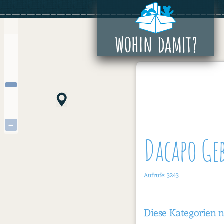
Zum
+
Inhalt
springen
−
Dacapo Ge
Aufrufe: 3243
Diese Kategorien 