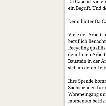
Da Capo ist viel
ein Begriff. Und 
Denn hinter Da Ca
Viele der Arbeits
beruflich Benacht
Recycling qualifiz
dem freien Arbei
Baustein in der A
sich an deren Leit
Ihre Spende kommt
Sachspenden für n
Wareneingang und 
momentan befriste