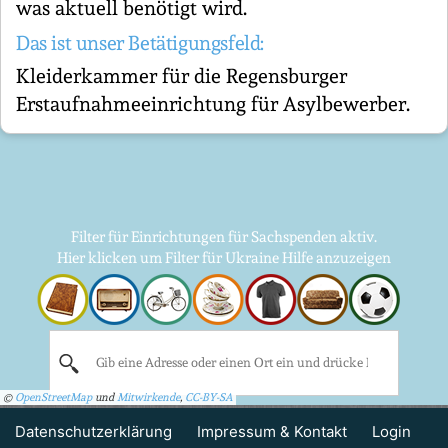
was aktuell benötigt wird.
Das ist unser Betätigungsfeld:
Kleiderkammer für die Regensburger
Erstaufnahmeeinrichtung für Asylbewerber.
Filter für Einrichtungen für Sachspenden aktiv.
Hier klicken um Filter für Ukraine Hilfe anzuzeigen
©
OpenStreetMap
und
Mitwirkende
,
CC-BY-SA
Datenschutzerklärung
Impressum & Kontakt
Login