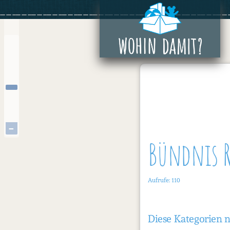
Zum
+
Inhalt
springen
−
Bündnis Ra
Aufrufe: 110
Diese Kategorien 