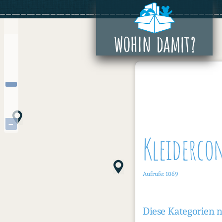
Zum
+
Inhalt
springen
−
Kleiderco
Aufrufe: 1069
Diese Kategorien 