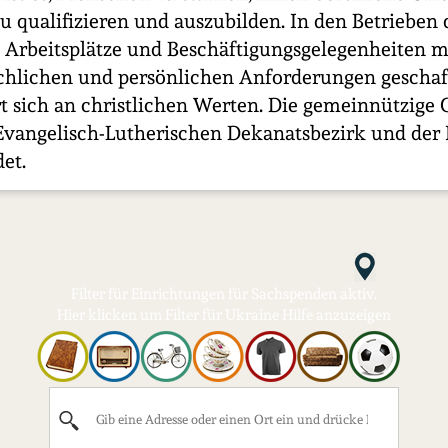
zu qualifizieren und auszubilden. In den Betrieben 
Arbeitsplätze und Beschäftigungsgelegenheiten m
achlichen und persönlichen Anforderungen geschaf
rt sich an christlichen Werten. Die gemeinnützige 
vangelisch-Lutherischen Dekanatsbezirk und der 
et.
Filter für Einrichtungen für Sachspenden aktiv.
Hier klicken um Filter für Ukraine Hilfe anzuzeigen