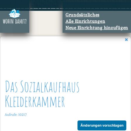
Zum
Inhalt
Grundsätzliches
springen
Alle Einrichtungen
Neue Einrichtung hinzufügen
Das Sozialkaufhaus
Kleiderkammer
Aufrufe: 10217
Änderungen vorschlagen