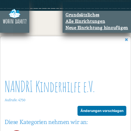
Zum
Inhalt
Grundsätzliches
springen
Alle Einrichtungen
Neue Einrichtung hinzufügen
NANDRI Kinderhilfe e.V.
Aufrufe: 4750
Änderungen vorschlagen
Diese Kategorien nehmen wir an: