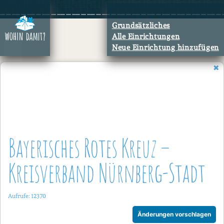
Zum
Inhalt
Grundsätzliches
springen
Alle Einrichtungen
Neue Einrichtung hinzufügen
Bayerisches Rotes Kreuz –
Kreisverband Nürnberg-Stadt
Aufrufe: 12370
Änderungen vorschlagen