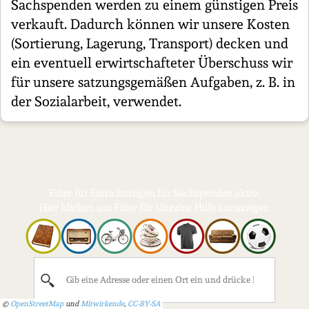
Sachspenden werden zu einem günstigen Preis
verkauft. Dadurch können wir unsere Kosten
(Sortierung, Lagerung, Transport) decken und
ein eventuell erwirtschafteter Überschuss wir
für unsere satzungsgemäßen Aufgaben, z. B. in
der Sozialarbeit, verwendet.
Filter für Einrichtungen für Sachspenden aktiv.
Hier klicken um Filter für Ukraine Hilfe anzuzeigen
©
OpenStreetMap
und
Mitwirkende
,
CC-BY-SA