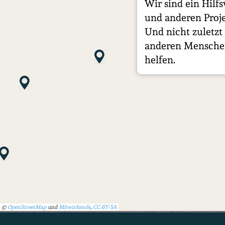
Wir sind ein Hil
und anderen Proje
Und nicht zuletzt
anderen Menschen
helfen.
©
OpenStreetMap
und
Mitwirkende
,
CC-BY-SA