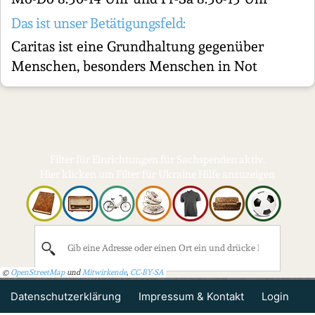
Das ist unser Betätigungsfeld:
Caritas ist eine Grundhaltung gegenüber
Menschen, besonders Menschen in Not
Filter für Einrichtungen für Sachspenden aktiv.
Hier klicken um Filter für Ukraine Hilfe anzuzeigen
©
OpenStreetMap
und
Mitwirkende
,
CC-BY-SA
Datenschutzerklärung
Impressum & Kontakt
Login
WordPress Cookie Hinweis von Real Cookie Banner