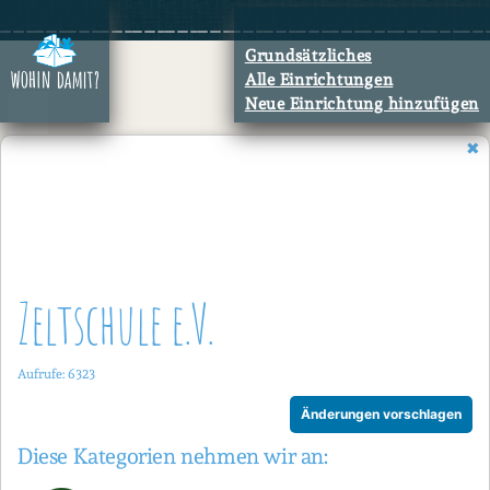
Zum
Inhalt
Grundsätzliches
springen
Alle Einrichtungen
Neue Einrichtung hinzufügen
Zeltschule e.V.
Aufrufe: 6323
Änderungen vorschlagen
Diese Kategorien nehmen wir an: