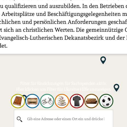
zu qualifizieren und auszubilden. In den Betrieben 
Arbeitsplätze und Beschäftigungsgelegenheiten m
achlichen und persönlichen Anforderungen geschaf
rt sich an christlichen Werten. Die gemeinnützige 
vangelisch-Lutherischen Dekanatsbezirk und der 
et.
Filter für Einrichtungen für Sachspenden aktiv.
Hier klicken um Filter für Ukraine Hilfe anzuzeigen