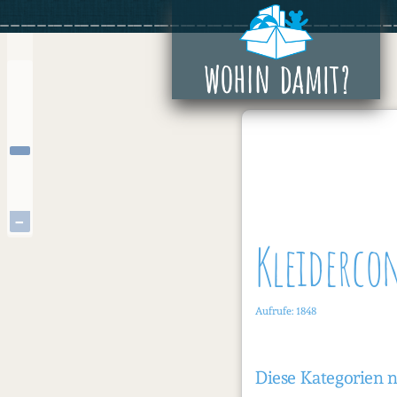
Zum
+
Inhalt
springen
−
Kleiderco
Aufrufe: 1848
Diese Kategorien 