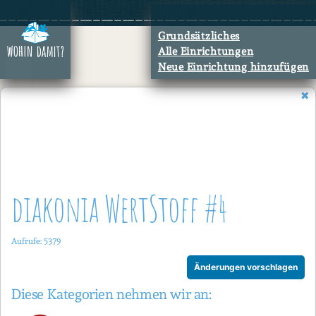
Zum
Inhalt
Grundsätzliches
springen
Alle Einrichtungen
Neue Einrichtung hinzufügen
diakonia WertStoff #4
Aufrufe: 5379
Änderungen vorschlagen
Diese Kategorien nehmen wir an: