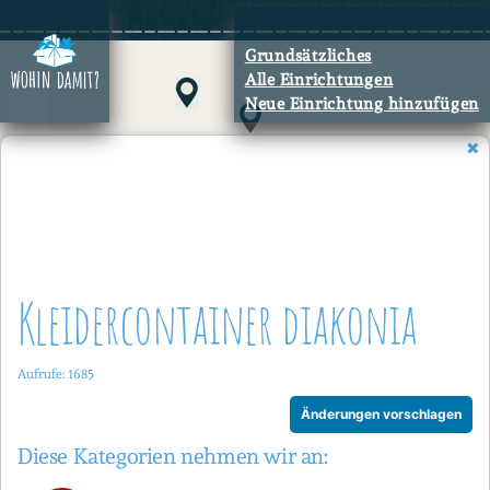
Zum
Inhalt
Grundsätzliches
springen
Alle Einrichtungen
Neue Einrichtung hinzufügen
Kleidercontainer diakonia
Aufrufe: 1685
Änderungen vorschlagen
Diese Kategorien nehmen wir an: