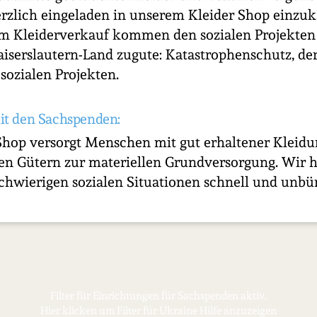
rzlich eingeladen in unserem Kleider Shop einzuk
dem Kleiderverkauf kommen den sozialen Projekte
iserslautern-Land zugute: Katastrophenschutz, d
sozialen Projekten.
it den Sachspenden:
Shop versorgt Menschen mit gut erhaltener Kleid
ren Gütern zur materiellen Grundversorgung. Wir
chwierigen sozialen Situationen schnell und unbü
Filter für Einrichtungen für Sachspenden aktiv.
Hier klicken um Filter für Ukraine Hilfe anzuzeigen