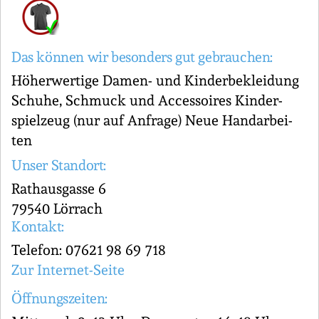
Das können wir besonders gut gebrauchen:
Hö­her­wer­ti­ge Damen- und Kin­der­be­klei­dung
Schuhe, Schmuck und Ac­ces­soires Kin­der­
spiel­zeug (nur auf Anfrage) Neue Hand­ar­bei­
ten
Unser Standort:
Rathausgasse 6
79540 Lörrach
Kontakt:
Telefon: 07621 98 69 718
Zur Internet-Seite
Öffnungszeiten: