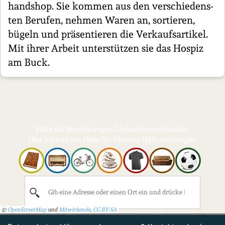
hand­shop. Sie kommen aus den ver­schie­dens­
ten Berufen, nehmen Waren an, sortieren,
bügeln und prä­sen­tie­ren die Ver­kaufs­ar­ti­kel.
Mit ihrer Arbeit un­ter­stüt­zen sie das Hospiz
am Buck.
Filter für Einrichtungen für Sachspenden aktiv.
Hier klicken um Filter für Ukraine Hilfe anzuzeigen
©
OpenStreetMap
und
Mitwirkende
,
CC-BY-SA