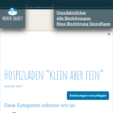
Zum
Inhalt
Grundsätzliches
springen
Alle Einrichtungen
Neue Einrichtung hinzufügen
Hos­piz­la­den “klein aber fein”
Aufrufe: 6007
Änderungen vorschlagen
Diese Kategorien nehmen wir an: