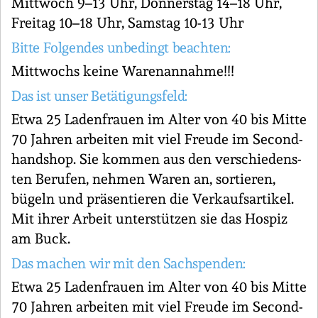
Mittwoch 9–13 Uhr, Don­ners­tag 14–18 Uhr,
Freitag 10–18 Uhr, Samstag 10-13 Uhr
Bitte Folgendes unbedingt beachten:
Mittwochs keine Warenannahme!!!
Das ist unser Betätigungsfeld:
Etwa 25 La­den­frau­en im Alter von 40 bis Mitte
70 Jahren arbeiten mit viel Freude im Se­cond­
hand­shop. Sie kommen aus den ver­schie­dens­
ten Berufen, nehmen Waren an, sortieren,
bügeln und prä­sen­tie­ren die Ver­kaufs­ar­ti­kel.
Mit ihrer Arbeit un­ter­stüt­zen sie das Hospiz
am Buck.
Das machen wir mit den Sachspenden:
Etwa 25 La­den­frau­en im Alter von 40 bis Mitte
70 Jahren arbeiten mit viel Freude im Se­cond­