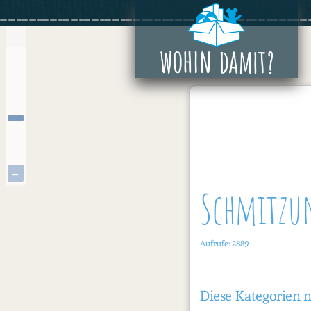
Zum
+
Inhalt
springen
−
Schmitzun
Aufrufe: 2889
Diese Kategorien 