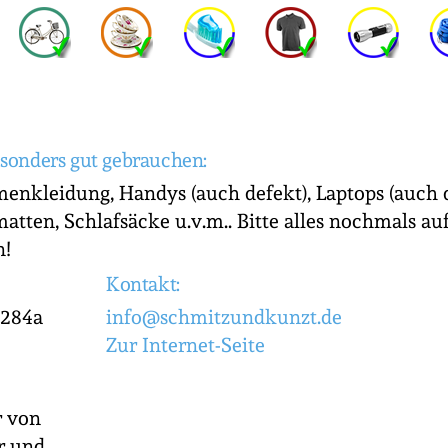
sonders gut gebrauchen:
enkleidung, Handys (auch defekt), Laptops (auch d
matten, Schlafsäcke u.v.m.. Bitte alles nochmals au
n!
Kontakt:
 284a
info@schmitzundkunzt.de
Zur Internet-Seite
r von
hr und