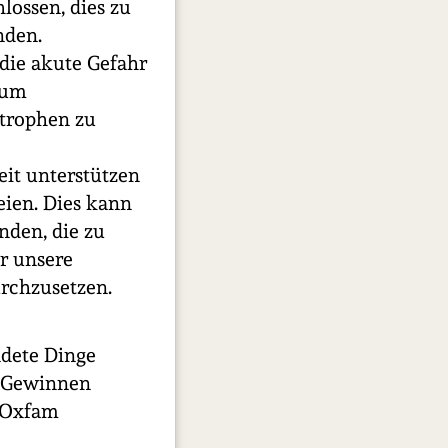
lossen, dies zu
nden.
 die akute Gefahr
 um
strophen zu
eit unterstützen
eien. Dies kann
nden, die zu
r unsere
rchzusetzen.
dete Dinge
n Gewinnen
n Oxfam