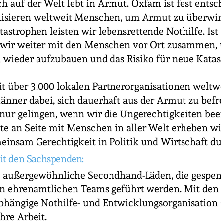
h auf der Welt lebt in Armut. Oxfam ist fest entsch
lisieren weltweit Menschen, um Armut zu überwi
astrophen leisten wir lebensrettende Nothilfe. Ist
n wir weiter mit den Menschen vor Ort zusammen,
 wieder aufzubauen und das Risiko für neue Kata
t über 3.000 lokalen Partnerorganisationen weltw
nner dabei, sich dauerhaft aus der Armut zu befr
h nur gelingen, wenn wir die Ungerechtigkeiten bee
te an Seite mit Menschen in aller Welt erheben wi
insam Gerechtigkeit in Politik und Wirtschaft du
it den Sachspenden:
 außergewöhnliche Secondhand-Läden, die gespen
n ehrenamtlichen Teams geführt werden. Mit de
abhängige Nothilfe- und Entwicklungsorganisatio
hre Arbeit.