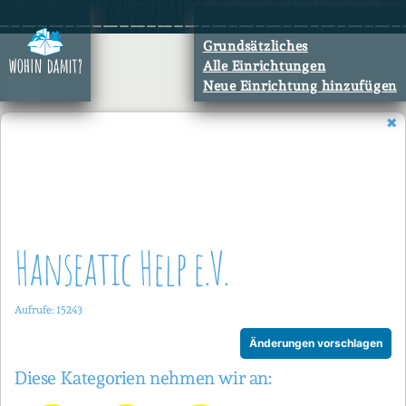
Zum
Inhalt
Grundsätzliches
springen
Alle Einrichtungen
Neue Einrichtung hinzufügen
Hanseatic Help e.V.
Aufrufe: 15243
Änderungen vorschlagen
Diese Kategorien nehmen wir an: