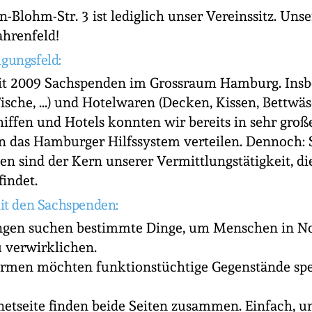
Blohm-Str. 3 ist lediglich unser Vereinssitz. Uns
ahrenfeld!
igungsfeld:
eit 2009 Sachspenden im Grossraum Hamburg. Ins
Tische, ...) und Hotelwaren (Decken, Kissen, Bettw
iffen und Hotels konnten wir bereits in sehr gr
in das Hamburger Hilfssystem verteilen. Dennoch:
en sind der Kern unserer Vermittlungstätigkeit, di
findet.
it den Sachspenden:
ungen suchen bestimmte Dinge, um Menschen in No
u verwirklichen.
irmen möchten funktionstüchtige Gegenstände spen
netseite finden beide Seiten zusammen. Einfach, 