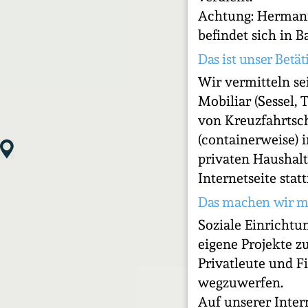
Achtung: Hermann-
befindet sich in B
Das ist unser Betät
Wir vermitteln s
Mobiliar (Sessel, 
von Kreuzfahrtsch
(containerweise) 
privaten Haushalt
Internetseite statt
Das machen wir m
Soziale Einricht
eigene Projekte z
Privatleute und F
wegzuwerfen.
Auf unserer Inter