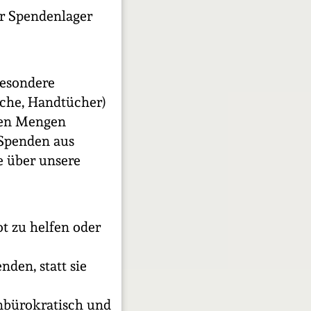
er Spendenlager
besondere
äsche, Handtücher)
oßen Mengen
 Spenden aus
e über unsere
t zu helfen oder
den, statt sie
unbürokratisch und