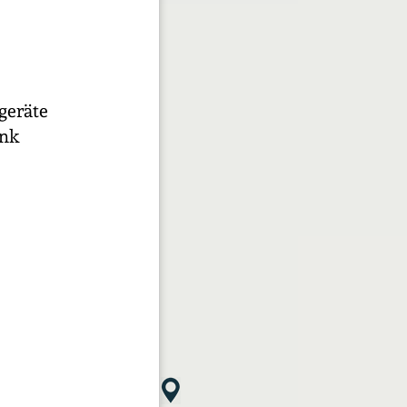
ogeräte
ank