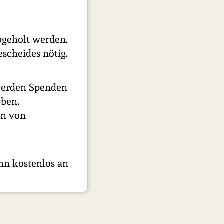
bgeholt werden.
escheides nötig.
werden Spenden
eben.
on von
ann kostenlos an