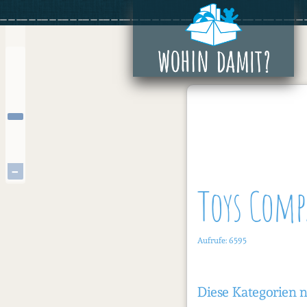
Zum
+
Inhalt
springen
−
Toys Com
Aufrufe: 6595
Diese Kategorien 