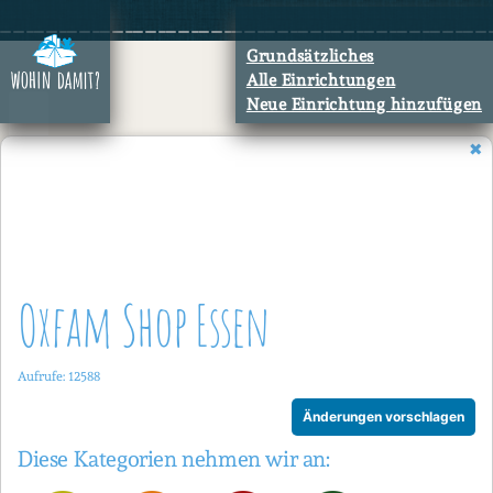
Zum
Inhalt
Grundsätzliches
springen
Alle Einrichtungen
Neue Einrichtung hinzufügen
Oxfam Shop Essen
Aufrufe: 12588
Änderungen vorschlagen
Diese Kategorien nehmen wir an: