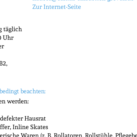
Zur Internet-Seite
g täglich
0 Uhr
er
B2,
bedingt beachten:
n werden:
defekter Hausrat
fer, Inline Skates
rische Waren (z. B. Rollatoren, Rollstühle, Pflegebe