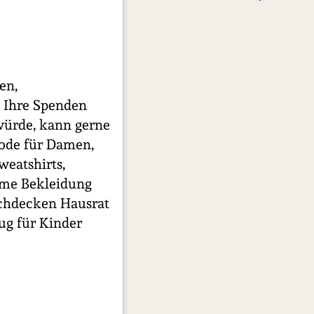
en,
e Ihre Spenden
würde, kann gerne
ode für Damen,
weatshirts,
üme Bekleidung
schdecken Hausrat
ug für Kinder