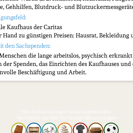
 Gehhilfen, Blutdruck- und Blutzuckermessgeräte
igungsfeld:
ale Kaufhaus der Caritas
 Hand zu günstigen Preisen: Hausrat, Bekleidung 
it den Sachspenden:
Menschen die lange arbeitslos, psychisch erkrank
en der Spenden, das Einrichten des Kaufhauses und
nnvolle Beschäftigung und Arbeit.
Filter für Einrichtungen für Sachspenden aktiv.
Hier klicken um Filter für Ukraine Hilfe anzuzeigen