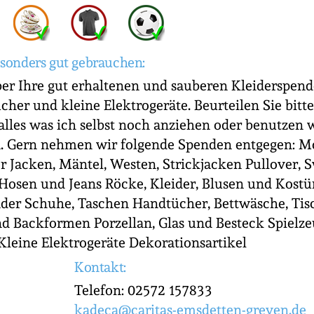
sonders gut gebrauchen:
er Ihre gut erhaltenen und sauberen Kleiderspend
ücher und kleine Elektrogeräte. Beurteilen Sie bitt
lles was ich selbst noch anziehen oder benutzen 
. Gern nehmen wir folgende Spenden entgegen: M
 Jacken, Mäntel, Westen, Strickjacken Pullover, S
osen und Jeans Röcke, Kleider, Blusen und Kost
nder Schuhe, Taschen Handtücher, Bettwäsche, Ti
d Backformen Porzellan, Glas und Besteck Spielze
leine Elektrogeräte Dekorationsartikel
Kontakt:
Telefon: 02572 157833
kadeca@caritas-emsdetten-greven.de