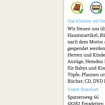
Das können wir be
Wir freuen uns üb
Hausratartikel, B
nach dem Motto: a
gespendet werden
Herren und Kinder
Anzüge, Hemden H
für Babys und Ki
Töpfe, Pfannen un
Bücher, CD, DVD K
Unser Standort:
Spatzenweg 46
48282 Emsdetten