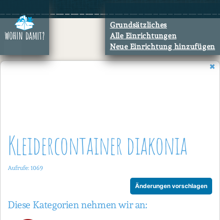
Zum
Inhalt
Grundsätzliches
springen
Alle Einrichtungen
Neue Einrichtung hinzufügen
Kleidercontainer diakonia
Aufrufe: 1069
Änderungen vorschlagen
Diese Kategorien nehmen wir an: