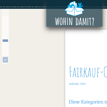
Zum
+
Inhalt
springen
−
Fairkauf-C
Aufrufe: 1769
Diese Kategorien 