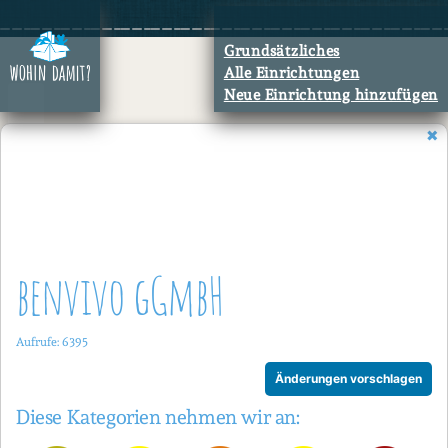
Zum
Inhalt
Grundsätzliches
springen
Alle Einrichtungen
Neue Einrichtung hinzufügen
benvivo gGmbH
Aufrufe: 6395
Änderungen vorschlagen
Diese Kategorien nehmen wir an: