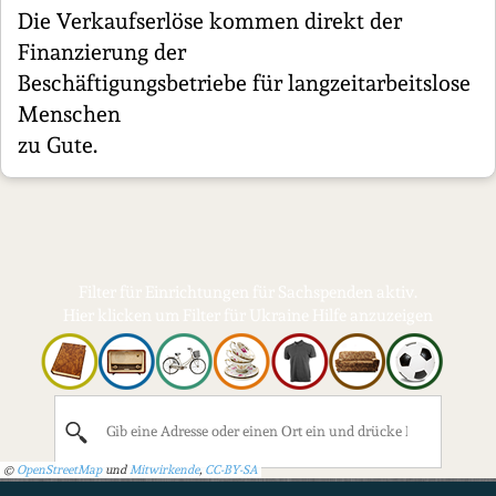
Die Verkaufserlöse kommen direkt der
Finanzierung der
Beschäftigungsbetriebe für langzeitarbeitslose
Menschen
zu Gute.
Filter für Einrichtungen für Sachspenden aktiv.
Hier klicken um Filter für Ukraine Hilfe anzuzeigen
©
OpenStreetMap
und
Mitwirkende
,
CC-BY-SA