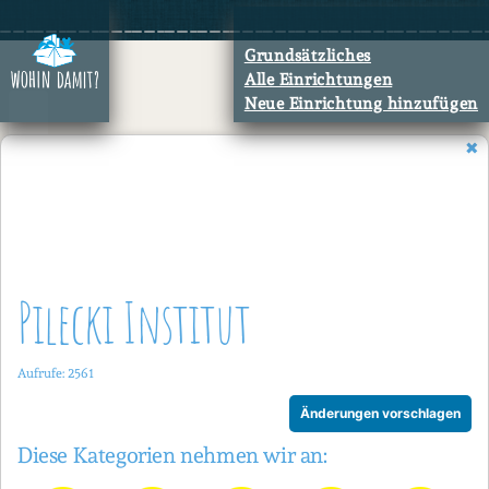
Zum
Inhalt
Grundsätzliches
springen
Alle Einrichtungen
Neue Einrichtung hinzufügen
Pilecki Institut
Aufrufe: 2561
Änderungen vorschlagen
Diese Kategorien nehmen wir an: