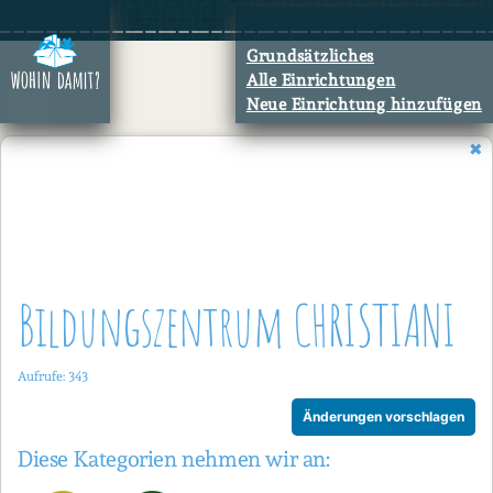
Zum
Inhalt
Grundsätzliches
springen
Alle Einrichtungen
Neue Einrichtung hinzufügen
Bildungszentrum CHRISTIANI
Aufrufe: 343
Änderungen vorschlagen
Diese Kategorien nehmen wir an: