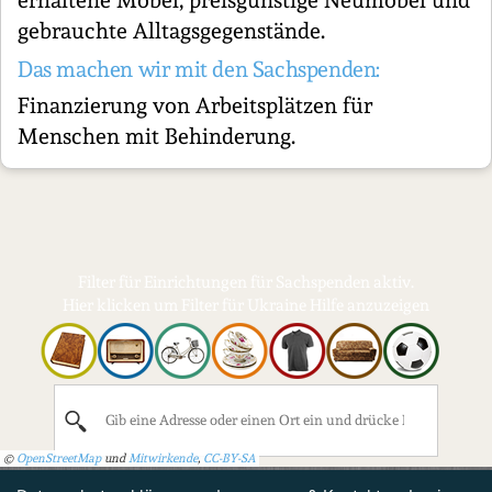
erhaltene Möbel, preisgünstige Neumöbel und
gebrauchte Alltagsgegenstände.
Das machen wir mit den Sachspenden:
Finanzierung von Arbeitsplätzen für
Menschen mit Behinderung.
Filter für Einrichtungen für Sachspenden aktiv.
Hier klicken um Filter für Ukraine Hilfe anzuzeigen
©
OpenStreetMap
und
Mitwirkende
,
CC-BY-SA