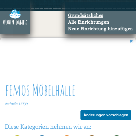
Zum
Inhalt
Grundsätzliches
springen
Alle Einrichtungen
Neue Einrichtung hinzufügen
femos Möbelhalle
Aufrufe: 12739
Änderungen vorschlagen
Diese Kategorien nehmen wir an: